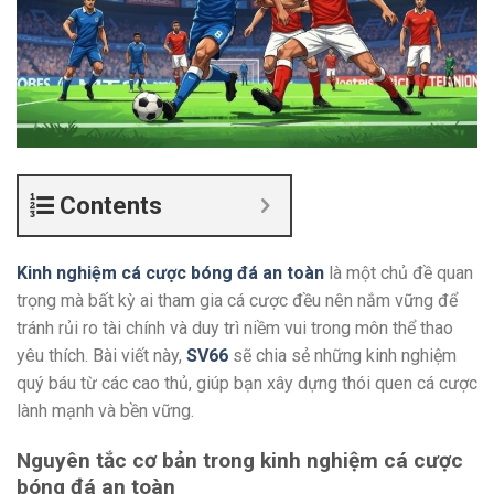
Contents
Kinh nghiệm cá cược bóng đá an toàn
là một chủ đề quan
trọng mà bất kỳ ai tham gia cá cược đều nên nắm vững để
tránh rủi ro tài chính và duy trì niềm vui trong môn thể thao
yêu thích. Bài viết này,
SV66
sẽ chia sẻ những kinh nghiệm
quý báu từ các cao thủ, giúp bạn xây dựng thói quen cá cược
lành mạnh và bền vững.
Nguyên tắc cơ bản trong kinh nghiệm cá cược
bóng đá an toàn