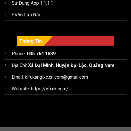
Sử Dụng App 1.1.1.1
SV66 Lừa Đảo
Thông Tin
Phone:
035 764 1839
Địa Chỉ:
Xã Đại Minh, Huyện Đại Lộc, Quảng Nam
Email:
klfukanglxc.cn.com@gmail.com
Website: https://vfr.uk.com/