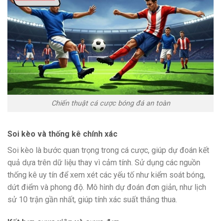
Chiến thuật cá cược bóng đá an toàn
Soi kèo và thống kê chính xác
Soi kèo là bước quan trọng trong cá cược, giúp dự đoán kết
quả dựa trên dữ liệu thay vì cảm tính. Sử dụng các nguồn
thống kê uy tín để xem xét các yếu tố như kiểm soát bóng,
dứt điểm và phong độ. Mô hình dự đoán đơn giản, như lịch
sử 10 trận gần nhất, giúp tính xác suất thắng thua.