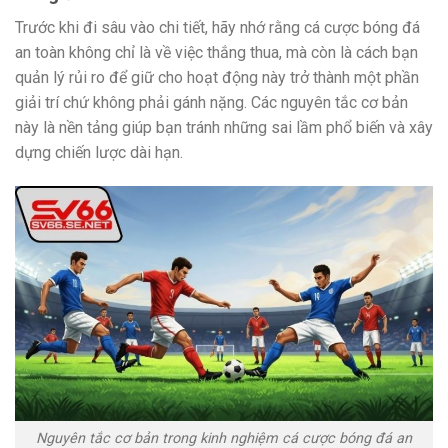
Trước khi đi sâu vào chi tiết, hãy nhớ rằng cá cược bóng đá
an toàn không chỉ là về việc thắng thua, mà còn là cách bạn
quản lý rủi ro để giữ cho hoạt động này trở thành một phần
giải trí chứ không phải gánh nặng. Các nguyên tắc cơ bản
này là nền tảng giúp bạn tránh những sai lầm phổ biến và xây
dựng chiến lược dài hạn.
Nguyên tắc cơ bản trong kinh nghiệm cá cược bóng đá an