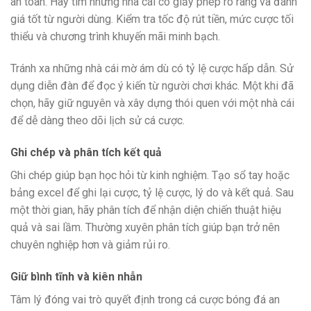
an toàn. Hãy tìm những nhà cái có giấy phép rõ ràng và đánh
giá tốt từ người dùng. Kiểm tra tốc độ rút tiền, mức cược tối
thiểu và chương trình khuyến mãi minh bạch.
Tránh xa những nhà cái mờ ám dù có tỷ lệ cược hấp dẫn. Sử
dụng diễn đàn để đọc ý kiến từ người chơi khác. Một khi đã
chọn, hãy giữ nguyên và xây dựng thói quen với một nhà cái
để dễ dàng theo dõi lịch sử cá cược.
Ghi chép và phân tích kết quả
Ghi chép giúp bạn học hỏi từ kinh nghiệm. Tạo sổ tay hoặc
bảng excel để ghi lại cược, tỷ lệ cược, lý do và kết quả. Sau
một thời gian, hãy phân tích để nhận diện chiến thuật hiệu
quả và sai lầm. Thường xuyên phân tích giúp bạn trở nên
chuyên nghiệp hơn và giảm rủi ro.
Giữ bình tĩnh và kiên nhẫn
Tâm lý đóng vai trò quyết định trong cá cược bóng đá an