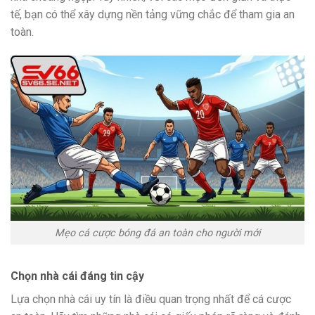
tế, bạn có thể xây dựng nền tảng vững chắc để tham gia an
toàn.
Mẹo cá cược bóng đá an toàn cho người mới
Chọn nhà cái đáng tin cậy
Lựa chọn nhà cái uy tín là điều quan trọng nhất để cá cược