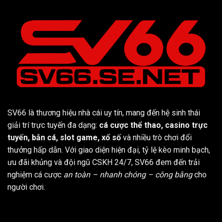
toàn
tiết
SV66
là thương hiệu nhà cái uy tín, mang đến hệ sinh thái
giải trí trực tuyến đa dạng:
cá cược thể thao, casino trực
tuyến, bắn cá, slot game, xổ số
và nhiều trò chơi đổi
thưởng hấp dẫn. Với giao diện hiện đại, tỷ lệ kèo minh bạch,
ưu đãi khủng và đội ngũ CSKH 24/7, SV66 đem đến trải
nghiệm cá cược
an toàn – nhanh chóng – công bằng
cho
người chơi.